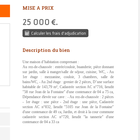
MISE A PRIX
25 000
.
Calculer les frais d'adjudication
Description du bien
Une maison d’habitation comprenant :
Au rez-de-chaussée : entrée/couloir, buanderie, pièce donnant
sur jardin, salle à manger/salle de séjour, cuisine, WC, - Au
1er étage : mezzanine, couloir, 3 chambres, salle de
bains/WC, - Au 2nd étage : grenier de 2 pièces, D’une surface
habitable de 143,79 m², Cadastrée section AC n°716, lieudit
"58 rue Jean de la Fontaine" d'une contenance de 04 a 75 ca,
Dépendance élevée sur cave : - Au rez-de-chaussée : 2 pièces
- 1er étage : une pièce - 2nd étage : une pièce, Cadastrée
section AC n°832, lieudit "5105 rue Jean de la Fontaine"
d'une contenance de 49 ca, Jardin, et droit à la cour commune
cadastrée section AC n°720, lieudit "la tannerie" d'une
contenance de 04 a 33 ca