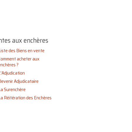
ntes aux enchères
Liste des Biens en vente
Comment acheter aux
enchères ?
L'Adjudication
Devenir Adjudicataire
La Surenchère
La Réitération des Enchères