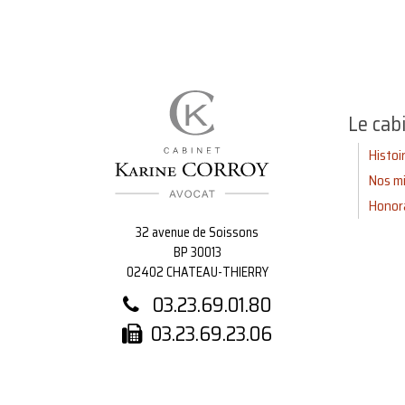
Le cab
Histoi
Nos mi
Honor
32 avenue de Soissons
BP 30013
02402 CHATEAU-THIERRY
03.23.69.01.80
03.23.69.23.06