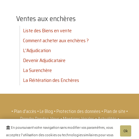
Ventes aux enchères
Liste des Biens en vente
Comment acheter aux enchères ?
L'Adjudication
Devenir Adjudicataire
La Surenchère
La Réitération des Enchères
•
Plan d'accès
•
Le Blog
•
Protection des données
•
Plan de site
•
Prendre Rendez-Vous
•
Mentions légales
•
Actualités
•
En poursuivant votre navigation sans modifier vos paramètres, vous
Cabinet d'Avocat de Me CORROY
-
32 avenue de
Ok
acceptez l'utilisation des cookies ou technologies similaires pour vous
Soissons BP 30013 -
02402
CHATEAU-THIERRY